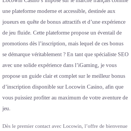
Locowin Casino s’impose sur le marché français comme
une plateforme moderne et accessible, destinée aux
joueurs en quête de bonus attractifs et d’une expérience
de jeu fluide. Cette plateforme propose un éventail de
promotions dès l’inscription, mais lequel de ces bonus
se démarque véritablement ? En tant que spécialiste SEO
avec une solide expérience dans l’iGaming, je vous
propose un guide clair et complet sur le meilleur bonus
d’inscription disponible sur Locowin Casino, afin que
vous puissiez profiter au maximum de votre aventure de
jeu.
Dès le premier contact avec Locowin, l’offre de bienvenue