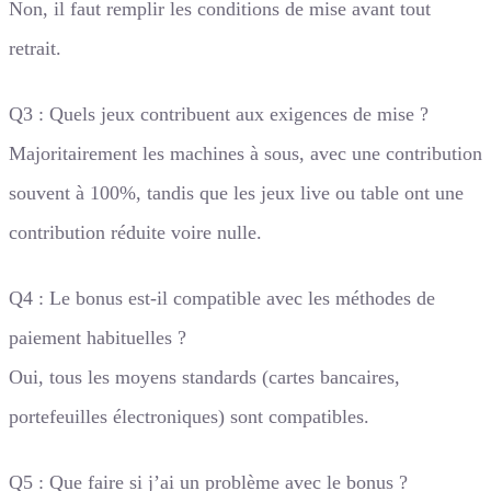
Non, il faut remplir les conditions de mise avant tout
retrait.
Q3 : Quels jeux contribuent aux exigences de mise ?
Majoritairement les machines à sous, avec une contribution
souvent à 100%, tandis que les jeux live ou table ont une
contribution réduite voire nulle.
Q4 : Le bonus est-il compatible avec les méthodes de
paiement habituelles ?
Oui, tous les moyens standards (cartes bancaires,
portefeuilles électroniques) sont compatibles.
Q5 : Que faire si j’ai un problème avec le bonus ?