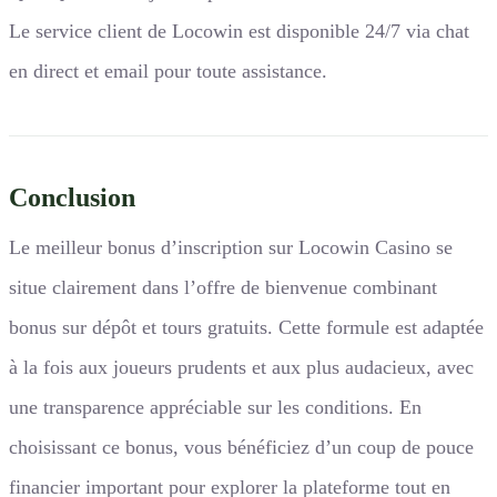
Le service client de Locowin est disponible 24/7 via chat
en direct et email pour toute assistance.
Conclusion
Le meilleur bonus d’inscription sur Locowin Casino se
situe clairement dans l’offre de bienvenue combinant
bonus sur dépôt et tours gratuits. Cette formule est adaptée
à la fois aux joueurs prudents et aux plus audacieux, avec
une transparence appréciable sur les conditions. En
choisissant ce bonus, vous bénéficiez d’un coup de pouce
financier important pour explorer la plateforme tout en