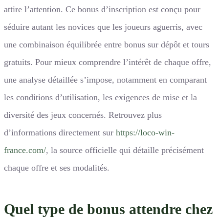
attire l’attention. Ce bonus d’inscription est conçu pour
séduire autant les novices que les joueurs aguerris, avec
une combinaison équilibrée entre bonus sur dépôt et tours
gratuits. Pour mieux comprendre l’intérêt de chaque offre,
une analyse détaillée s’impose, notamment en comparant
les conditions d’utilisation, les exigences de mise et la
diversité des jeux concernés. Retrouvez plus
d’informations directement sur
https://loco-win-
france.com/
, la source officielle qui détaille précisément
chaque offre et ses modalités.
Quel type de bonus attendre chez