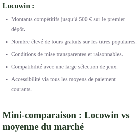
Locowin :
Montants compétitifs jusqu’à 500 € sur le premier
dépôt.
Nombre élevé de tours gratuits sur les titres populaires.
Conditions de mise transparentes et raisonnables.
Compatibilité avec une large sélection de jeux.
Accessibilité via tous les moyens de paiement
courants.
Mini-comparaison : Locowin vs
moyenne du marché