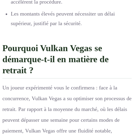
accélèrent la procédure.
Les montants élevés peuvent nécessiter un délai
supérieur, justifié par la sécurité.
Pourquoi Vulkan Vegas se
démarque-t-il en matière de
retrait ?
Un joueur expérimenté vous le confirmera : face à la
concurrence, Vulkan Vegas a su optimiser son processus de
retrait. Par rapport à la moyenne du marché, où les délais
peuvent dépasser une semaine pour certains modes de
paiement, Vulkan Vegas offre une fluidité notable,