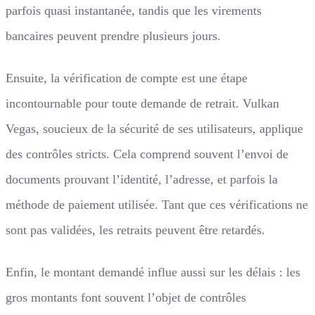
parfois quasi instantanée, tandis que les virements
bancaires peuvent prendre plusieurs jours.
Ensuite, la vérification de compte est une étape
incontournable pour toute demande de retrait. Vulkan
Vegas, soucieux de la sécurité de ses utilisateurs, applique
des contrôles stricts. Cela comprend souvent l’envoi de
documents prouvant l’identité, l’adresse, et parfois la
méthode de paiement utilisée. Tant que ces vérifications ne
sont pas validées, les retraits peuvent être retardés.
Enfin, le montant demandé influe aussi sur les délais : les
gros montants font souvent l’objet de contrôles