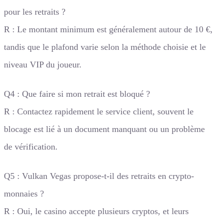
pour les retraits ?
R : Le montant minimum est généralement autour de 10 €,
tandis que le plafond varie selon la méthode choisie et le
niveau VIP du joueur.
Q4 : Que faire si mon retrait est bloqué ?
R : Contactez rapidement le service client, souvent le
blocage est lié à un document manquant ou un problème
de vérification.
Q5 : Vulkan Vegas propose-t-il des retraits en crypto-
monnaies ?
R : Oui, le casino accepte plusieurs cryptos, et leurs