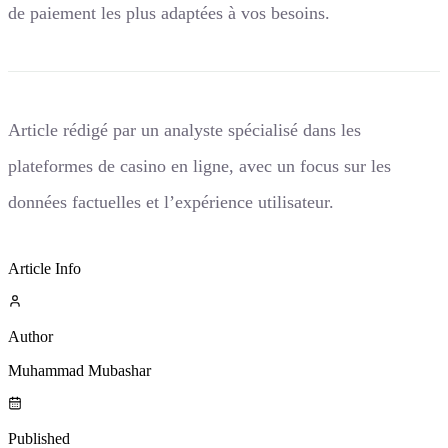
de paiement les plus adaptées à vos besoins.
Article rédigé par un analyste spécialisé dans les
plateformes de casino en ligne, avec un focus sur les
données factuelles et l’expérience utilisateur.
Article Info
Author
Muhammad Mubashar
Published