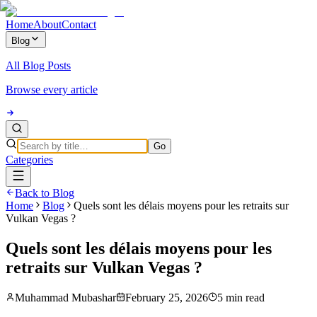
Home
About
Contact
Blog
All Blog Posts
Browse every article
Go
Categories
Back to Blog
Home
Blog
Quels sont les délais moyens pour les retraits sur
Vulkan Vegas ?
Quels sont les délais moyens pour les
retraits sur Vulkan Vegas ?
Muhammad Mubashar
February 25, 2026
5 min read