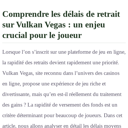
Comprendre les délais de retrait
sur Vulkan Vegas : un enjeu
crucial pour le joueur
Lorsque l’on s’inscrit sur une plateforme de jeu en ligne,
la rapidité des retraits devient rapidement une priorité.
Vulkan Vegas, site reconnu dans l’univers des casinos
en ligne, propose une expérience de jeu riche et
divertissante, mais qu’en est-il réellement du traitement
des gains ? La rapidité de versement des fonds est un
critère déterminant pour beaucoup de joueurs. Dans cet
article, nous allons analyser en détail les délais moyens