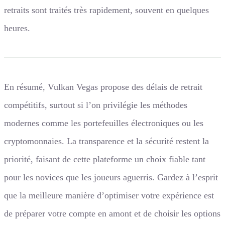
retraits sont traités très rapidement, souvent en quelques
heures.
En résumé, Vulkan Vegas propose des délais de retrait
compétitifs, surtout si l’on privilégie les méthodes
modernes comme les portefeuilles électroniques ou les
cryptomonnaies. La transparence et la sécurité restent la
priorité, faisant de cette plateforme un choix fiable tant
pour les novices que les joueurs aguerris. Gardez à l’esprit
que la meilleure manière d’optimiser votre expérience est
de préparer votre compte en amont et de choisir les options