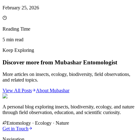
February 25, 2026
Reading Time
5 min read
Keep Exploring
Discover more from Mubashar Entomologist
More articles on insects, ecology, biodiversity, field observations,
and related topics.
View All Posts
About Mubashar
A personal blog exploring insects, biodiversity, ecology, and nature
through field observation, education, and scientific curiosity.
Entomology · Ecology · Nature
Get in Touch
Navigation