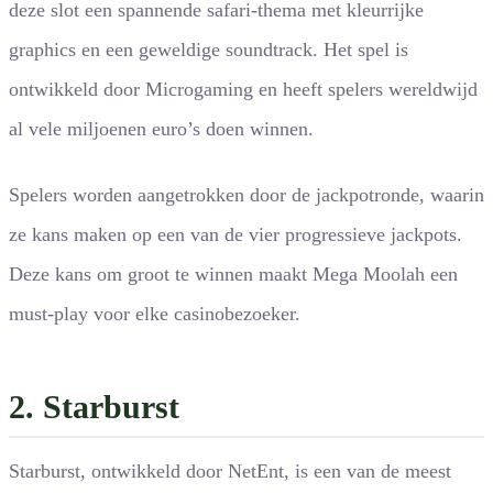
deze slot een spannende safari-thema met kleurrijke
graphics en een geweldige soundtrack. Het spel is
ontwikkeld door Microgaming en heeft spelers wereldwijd
al vele miljoenen euro’s doen winnen.
Spelers worden aangetrokken door de jackpotronde, waarin
ze kans maken op een van de vier progressieve jackpots.
Deze kans om groot te winnen maakt Mega Moolah een
must-play voor elke casinobezoeker.
2. Starburst
Starburst, ontwikkeld door NetEnt, is een van de meest