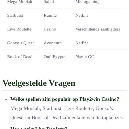
Mega Moolah
Safari
Microgaming
Starburst
Ruimte
NetEnt
Live Roulette
Casino
Verschillende aanbieders
Gonzo’s Quest
Avontuur
NetEnt
Book of Dead
Oud Egypte
Play’n GO
Veelgestelde Vragen
Welke spellen zijn populair op Play2win Casino?
Mega Moolah, Starburst, Live Roulette, Gonzo’s
Quest, en Book of Dead zijn enkele van de topkeuzes.
Hoe werkt Live Roulette?