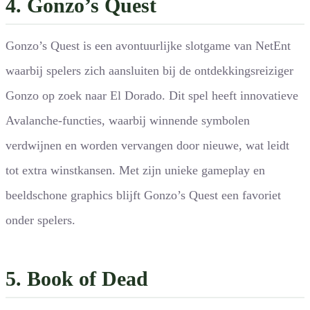
4. Gonzo’s Quest
Gonzo’s Quest is een avontuurlijke slotgame van NetEnt
waarbij spelers zich aansluiten bij de ontdekkingsreiziger
Gonzo op zoek naar El Dorado. Dit spel heeft innovatieve
Avalanche-functies, waarbij winnende symbolen
verdwijnen en worden vervangen door nieuwe, wat leidt
tot extra winstkansen. Met zijn unieke gameplay en
beeldschone graphics blijft Gonzo’s Quest een favoriet
onder spelers.
5. Book of Dead