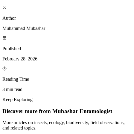
Author
Muhammad Mubashar
Published
February 28, 2026
Reading Time
3 min read
Keep Exploring
Discover more from Mubashar Entomologist
More articles on insects, ecology, biodiversity, field observations,
and related topics.