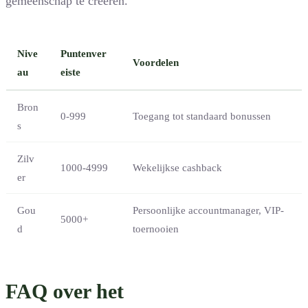
gemeenschap te creëren.
Nive
Puntenver
Voordelen
au
eiste
Bron
0-999
Toegang tot standaard bonussen
s
Zilv
1000-4999
Wekelijkse cashback
er
Gou
Persoonlijke accountmanager, VIP-
5000+
d
toernooien
FAQ over het