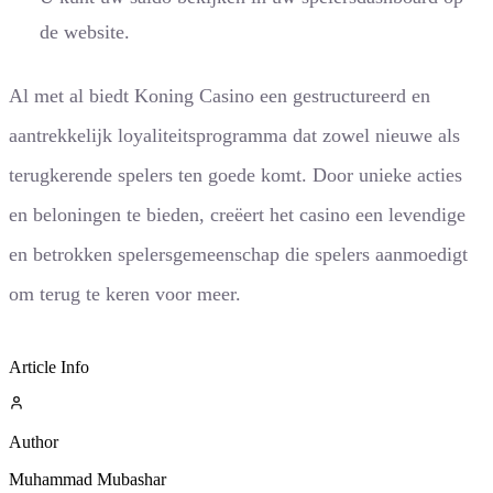
de website.
Al met al biedt Koning Casino een gestructureerd en
aantrekkelijk loyaliteitsprogramma dat zowel nieuwe als
terugkerende spelers ten goede komt. Door unieke acties
en beloningen te bieden, creëert het casino een levendige
en betrokken spelersgemeenschap die spelers aanmoedigt
om terug te keren voor meer.
Article Info
Author
Muhammad Mubashar