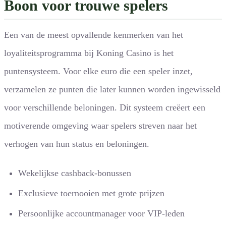
Boon voor trouwe spelers
Een van de meest opvallende kenmerken van het
loyaliteitsprogramma bij Koning Casino is het
puntensysteem. Voor elke euro die een speler inzet,
verzamelen ze punten die later kunnen worden ingewisseld
voor verschillende beloningen. Dit systeem creëert een
motiverende omgeving waar spelers streven naar het
verhogen van hun status en beloningen.
Wekelijkse cashback-bonussen
Exclusieve toernooien met grote prijzen
Persoonlijke accountmanager voor VIP-leden