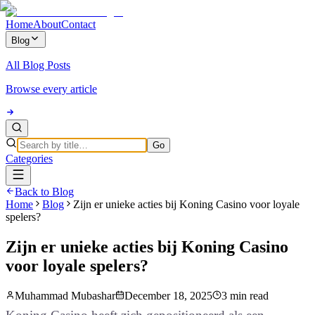
Home
About
Contact
Blog
All Blog Posts
Browse every article
Go
Categories
Back to Blog
Home
Blog
Zijn er unieke acties bij Koning Casino voor loyale
spelers?
Zijn er unieke acties bij Koning Casino
voor loyale spelers?
Muhammad Mubashar
December 18, 2025
3 min read