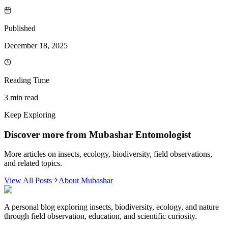
Published
December 18, 2025
Reading Time
3 min read
Keep Exploring
Discover more from Mubashar Entomologist
More articles on insects, ecology, biodiversity, field observations,
and related topics.
View All Posts
About Mubashar
A personal blog exploring insects, biodiversity, ecology, and nature
through field observation, education, and scientific curiosity.